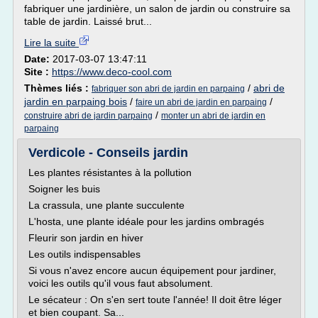
fabriquer une jardinière, un salon de jardin ou construire sa
table de jardin. Laissé brut...
Lire la suite
Date:
2017-03-07 13:47:11
Site :
https://www.deco-cool.com
Thèmes liés :
/
abri de
fabriquer son abri de jardin en parpaing
jardin en parpaing bois
/
/
faire un abri de jardin en parpaing
/
construire abri de jardin parpaing
monter un abri de jardin en
parpaing
Verdicole - Conseils jardin
Les plantes résistantes à la pollution
Soigner les buis
La crassula, une plante succulente
L'hosta, une plante idéale pour les jardins ombragés
Fleurir son jardin en hiver
Les outils indispensables
Si vous n'avez encore aucun équipement pour jardiner,
voici les outils qu'il vous faut absolument.
Le sécateur : On s'en sert toute l'année! Il doit être léger
et bien coupant. Sa...