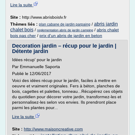
Lire la suite
Site :
http://www.abrisboislv.fr
abris jardin
Thèmes liés :
/
plan cabane de jardin parpaing
chalet bois
/
/
abris chalet
reglementation abris de jardin camping
bois pas cher
/
prix d'un abris de jardin en beton
Decoration jardin – récup pour le jardin |
Détente jardin
Idées récup' pour le jardin
Par Emmanuelle Saporta
Publié le 12/06/2017
Voici des idées récup pour le jardin, faciles à mettre en
oeuvre et vraiment originales. Fers à béton, planches de
bois, cagettes et palettes, tonneau...Récupérez ces objets
du quotidien pour décorer votre jardin, transformez-les et
personnalisez-les selon vos envies. Ils prendront place
parmi les plantes pour...
Lire la suite
Site :
http://www.maisoncreative.com