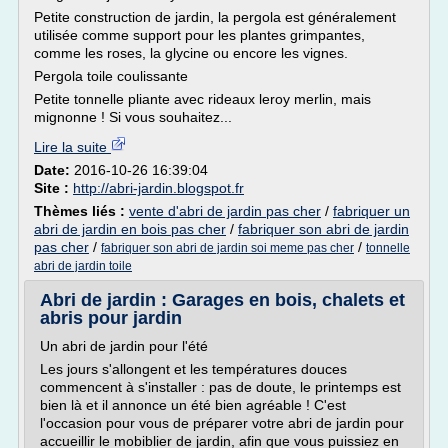
Petite construction de jardin, la pergola est généralement
utilisée comme support pour les plantes grimpantes,
comme les roses, la glycine ou encore les vignes.
Pergola toile coulissante
Petite tonnelle pliante avec rideaux leroy merlin, mais
mignonne ! Si vous souhaitez...
Lire la suite
Date:
2016-10-26 16:39:04
Site :
http://abri-jardin.blogspot.fr
Thèmes liés :
vente d'abri de jardin pas cher
/
fabriquer un
abri de jardin en bois pas cher
/
fabriquer son abri de jardin
pas cher
/
/
fabriquer son abri de jardin soi meme pas cher
tonnelle
abri de jardin toile
Abri de jardin : Garages en bois, chalets et
abris pour jardin
Un abri de jardin pour l'été
Les jours s'allongent et les températures douces
commencent à s'installer : pas de doute, le printemps est
bien là et il annonce un été bien agréable ! C'est
l'occasion pour vous de préparer votre abri de jardin pour
accueillir le mobiblier de jardin, afin que vous puissiez en