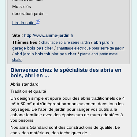
Mots-clés
décoration jardin...
Lire la suite
Site :
http://www.anima-jardin.fr
Thèmes liés :
/
abri jardin
chauffage solaire serre jardin
garage bois pas cher
/
chauffage electrique pour serre de jardin
/
abri jardin bois toit plat pas cher
/
plante abri jardin metal
chalet
Bienvenue chez le spécialiste des abris en
bois, abri en ...
Abris standard
Tradition et qualité
Un design simple et épuré pour des abris traditionnels de 4
m² à 60 m² qui s'intègrent harmonieusement dans tous les
paysages. De l'abri de jardin pour ranger vos outils à la
cabane familiale avec des épaisseurs de murs adaptées à
vos besoins.
Nos abris Standard sont des constructions de qualité. Le
choix des matériaux, des techniques de...