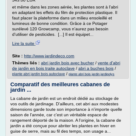
349.00 EUR
et même dans les zones aérée, les plantes sont à l'abri
en adaptant les effets du film de protection plastique. Il
faut placer la plateforme dans un milieu ensoleillé et
lumineus de bonne condition. Grâce à ce Potager
surélevé 120 Growcamp, vous n'aurez pas besoin
d'utiliser de pesticides. [...] Il est équipet...
Lire la suite
Site :
http://www.jardindeco.com
Thèmes liés :
abri jardin bois avec bucher
/
vente d'abri
de jardin en bois traite autoclave
/
abri a buches bois
/
/
plante abri jardin bois autoclave
plante abri bois jardin jardipolys
Comparatif des meilleures cabanes de
jardin ...
La cabane de jardin est un endroit dédié au stockage de
vos outils de jardinage. D'ailleurs, cet abri aux modestes
dimensions garde toute son importance à n'importe quelle
saison de l'année, car c'est un véritable espace de
rangement déporté de la maison. A l'origine, la cabane de
jardin a été conçue pour abriter les plantes en hiver en
guise de serre, mais au fil des temps, son usage a...