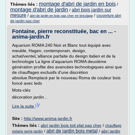
montage d'abri de jardin en bois
Thèmes liés :
/
montage d'abri de jardin
abri bois jardin sur
/
mesure
/
/
couverture abri
abri de jardin en bois pas cher mr bricolage
de jardin pas cher
Fontaine, pierre reconstituée, bac en ... -
anima-jardin.fr
Aquarium ROMA 240 Noir et Blanc tout équipé avec
meuble, Hagen, contemporain, design,
achat/venteL'alliance parfaite du design italien et de la
technologie La ligne d'aquarium ROMA deuxième
génération profite des avancées technologiques ainsi que
de chauffages exclusifs d'une discrétion
absolue.Remplacé par le nouveau Roma de couleur bois
foncé avec leds
Mots-clés
décoration jardin...
Lire la suite
Site :
http://www.anima-jardin.fr
Thèmes liés :
abri jardin bois toit plat pas cher
/
chauffage
abri de jardin bois metal
/
/
abri jardin
solaire serre jardin