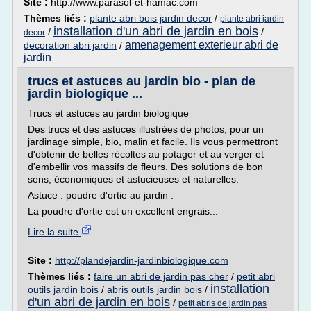
Site :
http://www.parasol-et-hamac.com
Thèmes liés :
plante abri bois jardin decor
/
plante abri jardin
installation d'un abri de jardin en bois
/
/
decor
amenagement exterieur abri de
decoration abri jardin
/
jardin
trucs et astuces au jardin bio - plan de
jardin biologique ...
Trucs et astuces au jardin biologique
Des trucs et des astuces illustrées de photos, pour un
jardinage simple, bio, malin et facile. Ils vous permettront
d'obtenir de belles récoltes au potager et au verger et
d'embellir vos massifs de fleurs. Des solutions de bon
sens, économiques et astucieuses et naturelles.
Astuce : poudre d'ortie au jardin :
La poudre d'ortie est un excellent engrais...
Lire la suite
Site :
http://plandejardin-jardinbiologique.com
Thèmes liés :
faire un abri de jardin pas cher
/
petit abri
installation
outils jardin bois
/
abris outils jardin bois
/
d'un abri de jardin en bois
/
petit abris de jardin pas