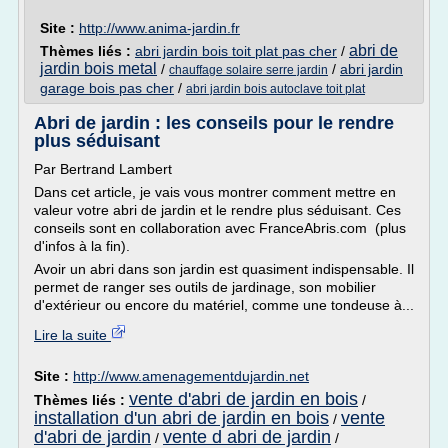
Site :
http://www.anima-jardin.fr
abri de
Thèmes liés :
abri jardin bois toit plat pas cher
/
jardin bois metal
/
/
abri jardin
chauffage solaire serre jardin
garage bois pas cher
/
abri jardin bois autoclave toit plat
Abri de jardin : les conseils pour le rendre
plus séduisant
Par Bertrand Lambert
Dans cet article, je vais vous montrer comment mettre en
valeur votre abri de jardin et le rendre plus séduisant. Ces
conseils sont en collaboration avec FranceAbris.com (plus
d'infos à la fin).
Avoir un abri dans son jardin est quasiment indispensable. Il
permet de ranger ses outils de jardinage, son mobilier
d'extérieur ou encore du matériel, comme une tondeuse à...
Lire la suite
Site :
http://www.amenagementdujardin.net
vente d'abri de jardin en bois
Thèmes liés :
/
installation d'un abri de jardin en bois
vente
/
d'abri de jardin
vente d abri de jardin
/
/