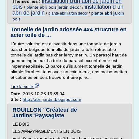
installation d'un abri de jardin en
Thèmes liés :
bois
installation d un
/
plante abri bois jardin decor
/
abri de jardin
/
/
plante abri jardin
plante abri jardin decor
bois
Tonnelle de jardin adossée 4x4 structure en
acier toile de ...
L'autre solution est d'investir dans une tonnelle de jardin
pas cher belgique tonnelle de jardin a toile rétractable
tonnelle de jardin pas cher leroy merlin. Un parasol haut de
gamme ingénieux La toile du parasol excentré noir est
imperméabilisée. Et parce qu'ils aiment tonnelle de jardin
pliable florabest tous avoir un coin à eux, nos maisonnettes
et cabanes en bois trouveront une jolie...
Lire la suite
Date:
2016-10-26 16:39:04
Site :
http://abri-jardin.blogspot.com
ROUILLON "Créateur de
Jardins"Paysagiste
LE BOIS
LES AM�?NAGEMENTS EN BOIS
Fort d'une expérience de 10 ans dans la mise en oeuvre