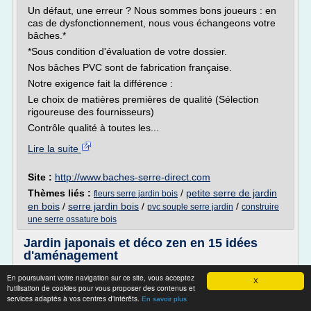
Un défaut, une erreur ? Nous sommes bons joueurs : en
cas de dysfonctionnement, nous vous échangeons votre
bâches.*
*Sous condition d'évaluation de votre dossier.
Nos bâches PVC sont de fabrication française.
Notre exigence fait la différence :
Le choix de matières premières de qualité (Sélection
rigoureuse des fournisseurs)
Contrôle qualité à toutes les...
Lire la suite
Site :
http://www.baches-serre-direct.com
Thèmes liés :
/
petite serre de jardin
fleurs serre jardin bois
en bois
/
serre jardin bois
/
/
pvc souple serre jardin
construire
une serre ossature bois
Jardin japonais et déco zen en 15 idées
d'aménagement
Vous pouvez combiner trois éléments de base : une
En poursuivant votre navigation sur ce site, vous acceptez
X
végétation sobre, un bassin aquatique et un abri de jardin
l'utilisation de cookies pour vous proposer des contenus et
services adaptés à vos centres d'intérêts.
typique du style japonais. A ne pas oublier aussi les
En savoir plus