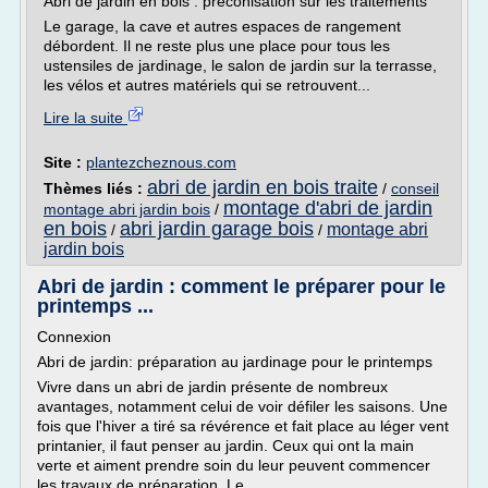
Abri de jardin en bois : préconisation sur les traitements
Le garage, la cave et autres espaces de rangement
débordent. Il ne reste plus une place pour tous les
ustensiles de jardinage, le salon de jardin sur la terrasse,
les vélos et autres matériels qui se retrouvent...
Lire la suite
Site :
plantezcheznous.com
abri de jardin en bois traite
Thèmes liés :
/
conseil
montage d'abri de jardin
montage abri jardin bois
/
en bois
abri jardin garage bois
montage abri
/
/
jardin bois
Abri de jardin : comment le préparer pour le
printemps ...
Connexion
Abri de jardin: préparation au jardinage pour le printemps
Vivre dans un abri de jardin présente de nombreux
avantages, notamment celui de voir défiler les saisons. Une
fois que l'hiver a tiré sa révérence et fait place au léger vent
printanier, il faut penser au jardin. Ceux qui ont la main
verte et aiment prendre soin du leur peuvent commencer
les travaux de préparation. Le...