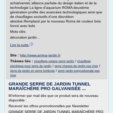
achat/venteL'alliance parfaite du design italien et de la
technologie La ligne d'aquarium ROMA deuxième
génération profite des avancées technologiques ainsi que
de chauffages exclusifs d'une discrétion
absolue.Remplacé par le nouveau Roma de couleur bois
foncé avec leds
Mots-clés
décoration jardin...
Lire la suite
Site :
http://www.anima-jardin.fr
Thèmes liés :
/
chauffage solaire serre jardin
chauffage
/
/
electrique pour serre de jardin
serre chassis de jardin pas cher
/
serre de jardin en verre horticole
serre jardin polycarbonate pas
cher
GRANDE SERRE DE JARDIN TUNNEL
MARAÎCHÈRE PRO GALVANISÉE ...
M'informer par mail dès que ce produit sera de nouveau
disponible :
Recevoir les offres promotionnelles par Newsletter
GRANDE SERRE DE JARDIN TUNNEL MARAÎCHÈRE PRO