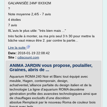
GALVANISÉE 24M² 8X3X2M
?
Note moyenne 2,4/5 - 7 avis
4 étoiles
7 avis
8L'avis le plus utile: "trés bien mais ..."
très facile à monter, sa ma pris seul 3 h 30 pour mettre la
bâche vaut mieux être 2. par contre la partie...
Lire la suite
Date:
2018-01-19 22:08:42
Site :
cdiscount.com
ANIMA JARDIN vous propose, poulailler,
Graines, abris de ...
Aquarium ROMA 240 Noir et Blanc tout équipé avec
meuble, Hagen, contemporain, design,
achat/venteL'alliance parfaite du design italien et de la
technologie La ligne d'aquarium ROMA deuxième
génération profite des avancées technologiques ainsi que
de chauffages exclusifs d'une discrétion
absolue.Remplacé par le nouveau Roma de couleur bois
foncé avec leds