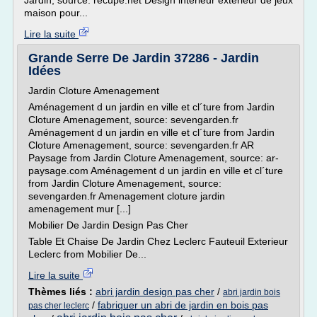
Jardin, source: recupe.net Design intérieur extérieur de jeux
maison pour...
Lire la suite
Grande Serre De Jardin 37286 - Jardin
Idées
Jardin Cloture Amenagement
Aménagement d un jardin en ville et cl´ture from Jardin
Cloture Amenagement, source: sevengarden.fr
Aménagement d un jardin en ville et cl´ture from Jardin
Cloture Amenagement, source: sevengarden.fr AR
Paysage from Jardin Cloture Amenagement, source: ar-
paysage.com Aménagement d un jardin en ville et cl´ture
from Jardin Cloture Amenagement, source:
sevengarden.fr Amenagement cloture jardin
amenagement mur [...]
Mobilier De Jardin Design Pas Cher
Table Et Chaise De Jardin Chez Leclerc Fauteuil Exterieur
Leclerc from Mobilier De...
Lire la suite
Thèmes liés :
abri jardin design pas cher
/
abri jardin bois
/
fabriquer un abri de jardin en bois pas
pas cher leclerc