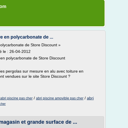
com
re en polycarbonate de ...
 polycarbonate de Store Discount »
é le : 26-04-2012
re en polycarbonate de Store Discount
es pergolas sur mesure en alu avec toiture en
nt vendues sur le site Store Discount ?
/
/
abri
f abri piscine pas cher
abri piscine amovible pas cher
cher
magasin et grande surface de ...