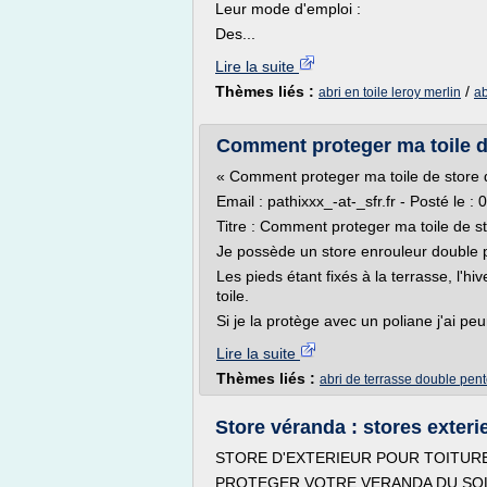
Leur mode d'emploi :
Des...
Lire la suite
Thèmes liés :
/
abri en toile leroy merlin
ab
Comment proteger ma toile d
« Comment proteger ma toile de store 
Email : pathixxx_-at-_sfr.fr - Posté le :
Titre : Comment proteger ma toile de s
Je possède un store enrouleur double p
Les pieds étant fixés à la terrasse, l'h
toile.
Si je la protège avec un poliane j'ai peu
Lire la suite
Thèmes liés :
abri de terrasse double pen
Store véranda : stores exteri
STORE D'EXTERIEUR POUR TOITURE
PROTEGER VOTRE VERANDA DU SOLE