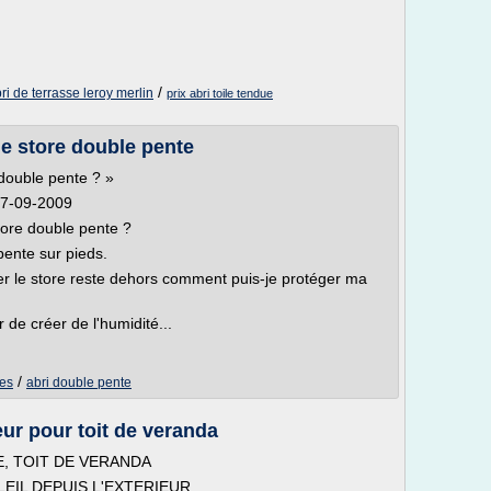
/
ri de terrasse leroy merlin
prix abri toile tendue
e store double pente
double pente ? »
 07-09-2009
tore double pente ?
ente sur pieds.
iver le store reste dehors comment puis-je protéger ma
r de créer de l'humidité...
/
tes
abri double pente
eur pour toit de veranda
, TOIT DE VERANDA
IL DEPUIS L'EXTERIEUR