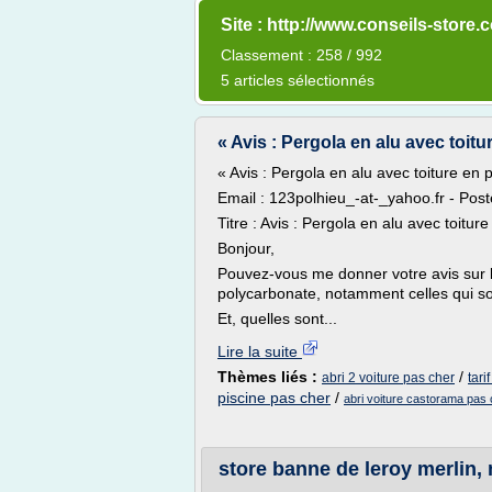
Site : http://www.conseils-store.
Classement : 258 / 992
5 articles sélectionnés
« Avis : Pergola en alu avec toitu
« Avis : Pergola en alu avec toiture en
Email : 123polhieu_-at-_yahoo.fr - Post
Titre : Avis : Pergola en alu avec toitu
Bonjour,
Pouvez-vous me donner votre avis sur l
polycarbonate, notamment celles qui so
Et, quelles sont...
Lire la suite
Thèmes liés :
/
abri 2 voiture pas cher
tari
piscine pas cher
/
abri voiture castorama pas 
store banne de leroy merlin, 