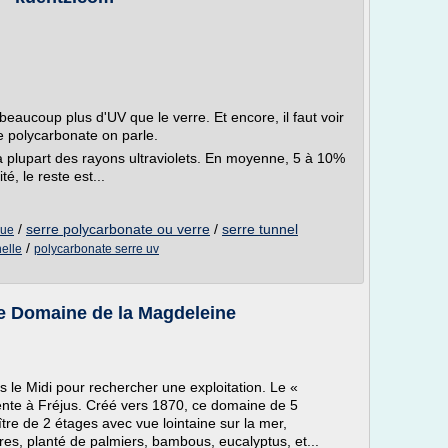
eaucoup plus d'UV que le verre. Et encore, il faut voir
e polycarbonate on parle.
la plupart des rayons ultraviolets. En moyenne, 5 à 10%
é, le reste est...
/
serre polycarbonate ou verre
/
serre tunnel
que
/
nelle
polycarbonate serre uv
 le Domaine de la Magdeleine
 le Midi pour rechercher une exploitation. Le «
ente à Fréjus. Créé vers 1870, ce domaine de 5
re de 2 étages avec vue lointaine sur la mer,
es, planté de palmiers, bambous, eucalyptus, et...