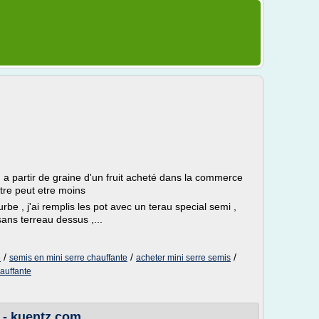
 ) a partir de graine d'un fruit acheté dans la commerce
tre peut etre moins
be , j'ai remplis les pot avec un terau special semi ,
sans terreau dessus ,...
/
/
/
e
semis en mini serre chauffante
acheter mini serre semis
hauffante
 - kuentz.com