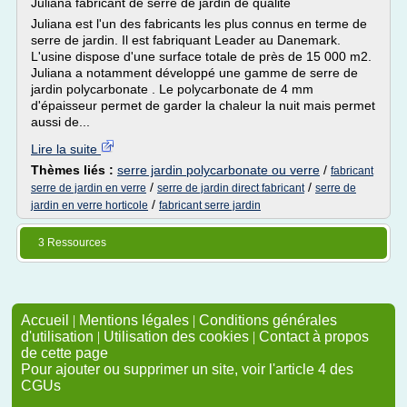
Juliana fabricant de serre de jardin de qualité
Juliana est l'un des fabricants les plus connus en terme de
serre de jardin. Il est fabriquant Leader au Danemark.
L'usine dispose d'une surface totale de près de 15 000 m2.
Juliana a notamment développé une gamme de serre de
jardin polycarbonate . Le polycarbonate de 4 mm
d'épaisseur permet de garder la chaleur la nuit mais permet
aussi de...
Lire la suite
Thèmes liés :
serre jardin polycarbonate ou verre
/
fabricant
/
/
serre de jardin en verre
serre de jardin direct fabricant
serre de
/
jardin en verre horticole
fabricant serre jardin
3 Ressources
Accueil
|
Mentions légales
|
Conditions générales
d'utilisation
|
Utilisation des cookies
|
Contact à propos
de cette page
Pour ajouter ou supprimer un site, voir l'article 4 des
CGUs