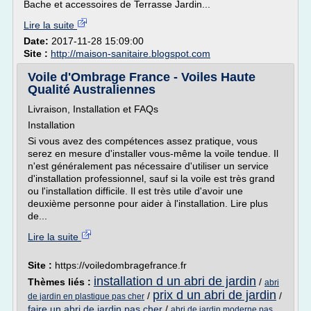
Bache et accessoires de Terrasse Jardin...
Lire la suite
Date:
2017-11-28 15:09:00
Site :
http://maison-sanitaire.blogspot.com
Voile d'Ombrage France - Voiles Haute
Qualité Australiennes
Livraison, Installation et FAQs
Installation
Si vous avez des compétences assez pratique, vous
serez en mesure d'installer vous-même la voile tendue. Il
n'est généralement pas nécessaire d'utiliser un service
d'installation professionnel, sauf si la voile est très grand
ou l'installation difficile. Il est très utile d'avoir une
deuxième personne pour aider à l'installation. Lire plus
de...
Lire la suite
Site :
https://voiledombragefrance.fr
installation d un abri de jardin
Thèmes liés :
/
abri
prix d un abri de jardin
/
/
de jardin en plastique pas cher
faire un abri de jardin pas cher
/
abri de jardin moderne pas