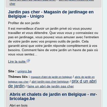
cher
Jardin pas cher - Magasin de jardinage en
Belgique - Unigro
Profiter de son jardin
Il est merveilleux d'avoir un jardin privé où vous pouvez
travailler et vous détendre. Que vous vous y connaissiez ou
pas en jardinage, vous pouvez vous amuser avec l'entretien
de votre jardin avec vos propres outils de jardin. Cela
garantit ainsi que votre jardin réponde complètement à vos
besoins. Comment faire de votre jardin un havre de paix où
vous vous sentez...
Lire la suite
Site :
unigro.be
Thèmes liés :
/
magasin d'abri de jardin en belgique
abris de jardin en
prix d un abri
/
/
abri jardin pas cher belgique
belgique pas cher
de jardin
/
faire un abri de jardin pas cher
Abris et chalets de jardin en Belgique - mr-
bricolage.be
Abri en bois