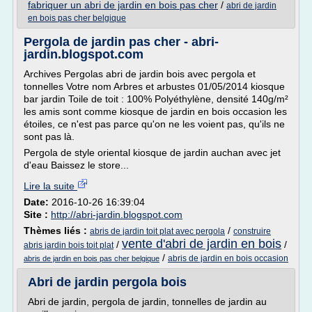
fabriquer un abri de jardin en bois pas cher
/
abri de jardin
en bois pas cher belgique
Pergola de jardin pas cher - abri-
jardin.blogspot.com
Archives Pergolas abri de jardin bois avec pergola et
tonnelles Votre nom Arbres et arbustes 01/05/2014 kiosque
bar jardin Toile de toit : 100% Polyéthylène, densité 140g/m²
les amis sont comme kiosque de jardin en bois occasion les
étoiles, ce n'est pas parce qu'on ne les voient pas, qu'ils ne
sont pas là.
Pergola de style oriental kiosque de jardin auchan avec jet
d'eau Baissez le store...
Lire la suite
Date:
2016-10-26 16:39:04
Site :
http://abri-jardin.blogspot.com
Thèmes liés :
/
abris de jardin toit plat avec pergola
construire
vente d'abri de jardin en bois
/
/
abris jardin bois toit plat
/
abris de jardin en bois occasion
abris de jardin en bois pas cher belgique
Abri de jardin pergola bois
Abri de jardin, pergola de jardin, tonnelles de jardin au