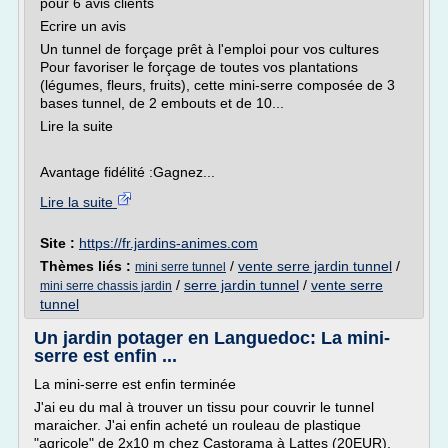
pour 6 avis clients
Ecrire un avis
Un tunnel de forçage prêt à l'emploi pour vos cultures
Pour favoriser le forçage de toutes vos plantations
(légumes, fleurs, fruits), cette mini-serre composée de 3
bases tunnel, de 2 embouts et de 10...
Lire la suite
Avantage fidélité :Gagnez...
Lire la suite
Site :
https://fr.jardins-animes.com
Thèmes liés :
/
vente serre jardin tunnel
/
mini serre tunnel
/
serre jardin tunnel
/
vente serre
mini serre chassis jardin
tunnel
Un jardin potager en Languedoc: La mini-
serre est enfin ...
La mini-serre est enfin terminée
J'ai eu du mal à trouver un tissu pour couvrir le tunnel
maraicher. J'ai enfin acheté un rouleau de plastique
"agricole" de 2x10 m chez Castorama à Lattes (20EUR),