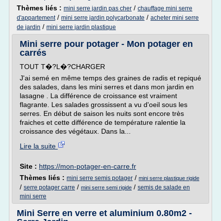
Thèmes liés :
/
mini serre jardin pas cher
chauffage mini serre
/
/
d'appartement
mini serre jardin polycarbonate
acheter mini serre
/
de jardin
mini serre jardin plastique
Mini serre pour potager - Mon potager en
carrés
TOUT T�?L�?CHARGER
J'ai semé en même temps des graines de radis et repiqué
des salades, dans les mini serres et dans mon jardin en
lasagne . La différence de croissance est vraiment
flagrante. Les salades grossissent a vu d'oeil sous les
serres. En début de saison les nuits sont encore très
fraiches et cette différence de température ralentie la
croissance des végétaux. Dans la...
Lire la suite
Site :
https://mon-potager-en-carre.fr
Thèmes liés :
/
mini serre semis potager
mini serre plastique rigide
/
/
/
serre potager carre
semis de salade en
mini serre semi rigide
mini serre
Mini Serre en verre et aluminium 0.80m2 -