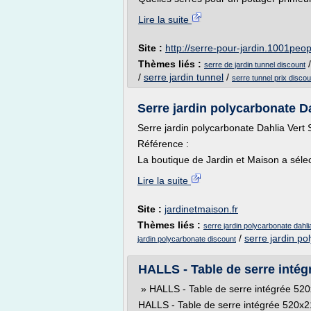
Lire la suite
Site :
http://serre-pour-jardin.1001peop
Thèmes liés :
serre de jardin tunnel discount
/
serre jardin tunnel
/
serre tunnel prix discou
Serre jardin polycarbonate Da
Serre jardin polycarbonate Dahlia Vert
Référence :
La boutique de Jardin et Maison a sélec
Lire la suite
Site :
jardinetmaison.fr
Thèmes liés :
serre jardin polycarbonate dahl
/
serre jardin po
jardin polycarbonate discount
HALLS - Table de serre intég
» HALLS - Table de serre intégrée 
HALLS - Table de serre intégrée 520