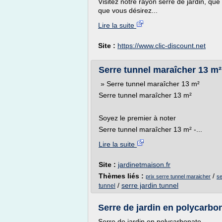
Visitez notre rayon serre de jardin, qu
que vous désirez...
Lire la suite
Site :
https://www.clic-discount.net
Serre tunnel maraîcher 13 m² 
» Serre tunnel maraîcher 13 m²
Serre tunnel maraîcher 13 m²
Soyez le premier à noter
Serre tunnel maraîcher 13 m² -...
Lire la suite
Site :
jardinetmaison.fr
Thèmes liés :
/
prix serre tunnel maraicher
se
/
serre jardin tunnel
tunnel
Serre de jardin en polycarbon
Serre de jardin en polycarbonate