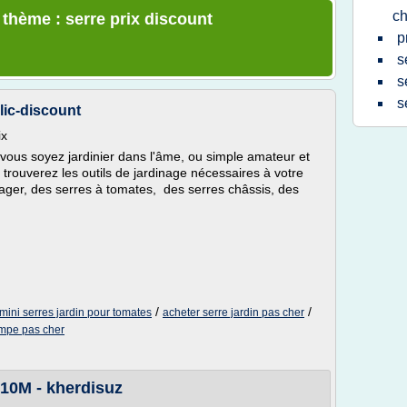
ch
 thème : serre prix discount
p
s
s
s
clic-discount
ix
e vous soyez jardinier dans l'âme, ou simple amateur et
 trouverez les outils de jardinage nécessaires à votre
tager, des serres à tomates, des serres châssis, des
/
/
mini serres jardin pour tomates
acheter serre jardin pas cher
empe pas cher
10M - kherdisuz