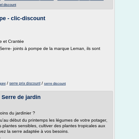
nel discount
e - clic-discount
e et Crantée
 Serre- joints à pompe de la marque Leman, ils sont
/
/
serre prix discount
joint
serre discount
 Serre de jardin
oins du jardinier ?
squ'au début du printemps les légumes de votre potager,
 plantes sensibles, cultiver des plantes tropicales aux
vez la serre adaptée à vos besoins.
...