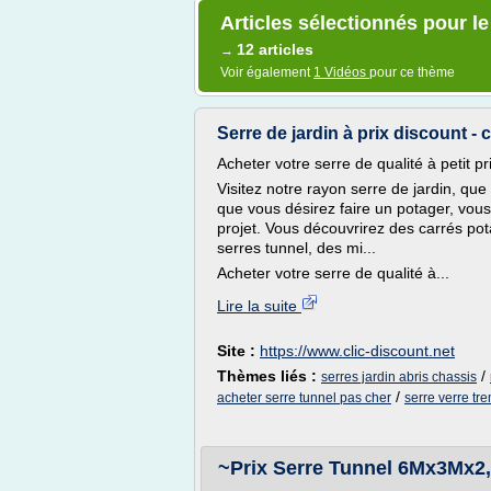
Articles sélectionnés pour le
12 articles
→
Voir également
1 Vidéos
pour ce thème
Serre de jardin à prix discount - 
Acheter votre serre de qualité à petit pr
Visitez notre rayon serre de jardin, qu
que vous désirez faire un potager, vous
projet. Vous découvrirez des carrés po
serres tunnel, des mi...
Acheter votre serre de qualité à...
Lire la suite
Site :
https://www.clic-discount.net
Thèmes liés :
/
serres jardin abris chassis
/
acheter serre tunnel pas cher
serre verre tr
~Prix Serre Tunnel 6Mx3Mx2,