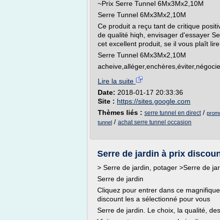
~Prix Serre Tunnel 6Mx3Mx2,10M
Serre Tunnel 6Mx3Mx2,10M
Ce produit a reçu tant de critique positi
de qualité hiqh, envisager d'essayer 
cet excellent produit, se il vous plaît l
Serre Tunnel 6Mx3Mx2,10M
acheive,alléger,enchères,éviter,négocie
Lire la suite
Date:
2018-01-17 20:33:36
Site :
https://sites.google.com
Thèmes liés :
/
serre tunnel en direct
promo
/
achat serre tunnel occasion
tunnel
Serre de jardin à prix discoun
> Serre de jardin, potager >Serre de ja
Serre de jardin
Cliquez pour entrer dans ce magnifique
discount les a sélectionné pour vous
Serre de jardin. Le choix, la qualité, des