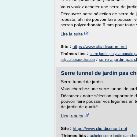
Vous voulez acheter une serre de jardi
Découvrez notre sélection de serre de 
robuste, afin de pouvoir faire pousser
serres polycarbonate 6 mm pour toute s
Lire la suite
Site :
https://www.clic-discount.net
Thèmes liés :
serre jardin polycarbonate p
/
serre a jardin pas c
polycarbonate discount
Serre tunnel de jardin pas ch
Serre tunnel de jardin
Vous cherchez une serre tunnel de jard
Découvrez notre sélection importante de
pouvoir faire pousser vos légumes en t
de jardin de qualité...
Lire la suite
Site :
https://www.clic-discount.net
Thèmes liés :
acheter serre jardin pas che