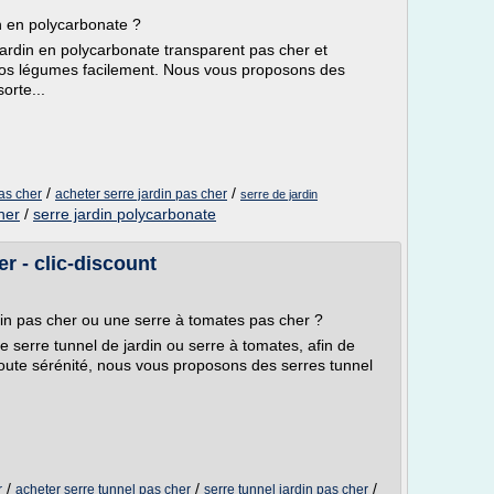
n en polycarbonate ?
jardin en polycarbonate transparent pas cher et
 vos légumes facilement. Nous vous proposons des
orte...
/
/
as cher
acheter serre jardin pas cher
serre de jardin
her
/
serre jardin polycarbonate
er - clic-discount
in pas cher ou une serre à tomates pas cher ?
 serre tunnel de jardin ou serre à tomates, afin de
oute sérénité, nous vous proposons des serres tunnel
/
/
/
r
acheter serre tunnel pas cher
serre tunnel jardin pas cher