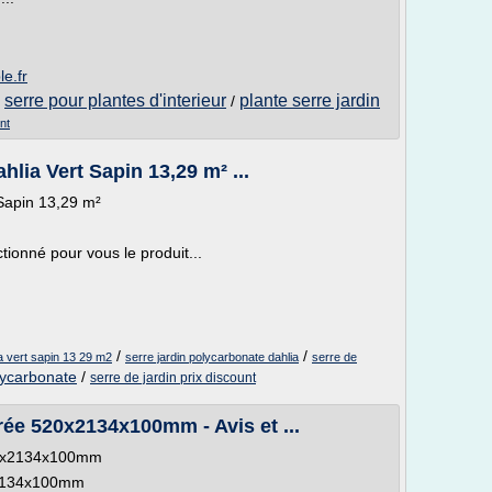
le.fr
serre pour plantes d'interieur
plante serre jardin
/
/
nt
hlia Vert Sapin 13,29 m² ...
 Sapin 13,29 m²
tionné pour vous le produit...
/
/
ia vert sapin 13 29 m2
serre jardin polycarbonate dahlia
serre de
lycarbonate
/
serre de jardin prix discount
rée 520x2134x100mm - Avis et ...
520x2134x100mm
x2134x100mm