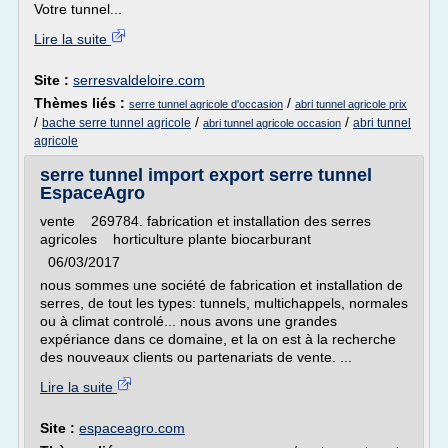
Votre tunnel...
Lire la suite
Site :
serresvaldeloire.com
Thèmes liés :
/
serre tunnel agricole d'occasion
abri tunnel agricole prix
/
/
/
bache serre tunnel agricole
abri tunnel
abri tunnel agricole occasion
agricole
serre tunnel import export serre tunnel
EspaceAgro
vente 269784. fabrication et installation des serres
agricoles horticulture plante biocarburant
06/03/2017
nous sommes une société de fabrication et installation de
serres, de tout les types: tunnels, multichappels, normales
ou à climat controlé... nous avons une grandes
expériance dans ce domaine, et la on est à la recherche
des nouveaux clients ou partenariats de vente. ...
Lire la suite
Site :
espaceagro.com