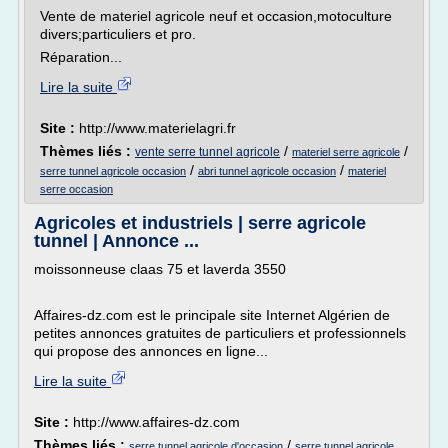
Vente de materiel agricole neuf et occasion,motoculture
divers;particuliers et pro.
Réparation...
Lire la suite
Site :
http://www.materielagri.fr
Thèmes liés :
/
/
vente serre tunnel agricole
materiel serre agricole
/
/
serre tunnel agricole occasion
abri tunnel agricole occasion
materiel
serre occasion
Agricoles et industriels | serre agricole
tunnel | Annonce ...
moissonneuse claas 75 et laverda 3550
Affaires-dz.com est le principale site Internet Algérien de
petites annonces gratuites de particuliers et professionnels
qui propose des annonces en ligne...
Lire la suite
Site :
http://www.affaires-dz.com
Thèmes liés :
/
serre tunnel agricole d'occasion
serre tunnel agricole