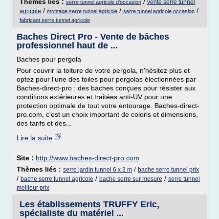
Thèmes liés :
/
vente serre tunnel
serre tunnel agricole d'occasion
/
/
/
agricole
montage serre tunnel agricole
serre tunnel agricole occasion
fabricant serre tunnel agricole
Baches Direct Pro - Vente de bâches
professionnel haut de ...
Baches pour pergola
Pour couvrir la toiture de votre pergola, n'hésitez plus et
optez pour l'une des toiles pour pergolas électionnées par
Baches-direct-pro : des baches conçues pour résister aux
conditions extérieures et traitées anti-UV pour une
protection optimale de tout votre entourage. Baches-direct-
pro.com, c'est un choix important de coloris et dimensions,
des tarifs et des...
Lire la suite
Site :
http://www.baches-direct-pro.com
Thèmes liés :
/
serre jardin tunnel 6 x 3 m
bache serre tunnel prix
/
/
/
bache serre tunnel agricole
bache serre sur mesure
serre tunnel
meilleur prix
Les établissements TRUFFY Eric,
spécialiste du matériel ...