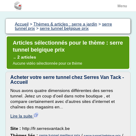
Menu
Accueil
>
Thèmes & articles : serre a jardin
>
serre
tunnel prix
>
serre tunnel belgique prix
Articles sélectionnés pour le thème : serre
tunnel belgique prix
2 articles
→
Aucune vidéo sélectionnée pour ce thème
Acheter votre serre tunnel chez Serres Van Tack -
Accueil
Nous avons quatre dimensions différentes des serres
tunnel. Jetez un coup d'oeil dans notre boutique , et
compare certainement avec d'autres sites d'internet et
chaînes des magasins en...
Lire la suite
Site :
http://fr.serresvantack.be
Thèmes liés :
/
/
serre tunnel meilleur prix
serre tunnel belgique prix