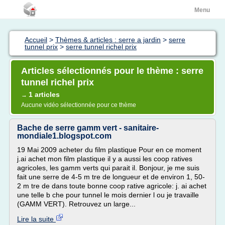
Menu
Accueil
>
Thèmes & articles : serre a jardin
>
serre
tunnel prix
>
serre tunnel richel prix
Articles sélectionnés pour le thème : serre
tunnel richel prix
1 articles
→
Aucune vidéo sélectionnée pour ce thème
Bache de serre gamm vert - sanitaire-
mondiale1.blogspot.com
19 Mai 2009 acheter du film plastique Pour en ce moment
j.ai achet mon film plastique il y a aussi les coop ratives
agricoles, les gamm verts qui parait il. Bonjour, je me suis
fait une serre de 4-5 m tre de longueur et de environ 1, 50-
2 m tre de dans toute bonne coop rative agricole: j. ai achet
une telle b che pour tunnel le mois dernier l ou je travaille
(GAMM VERT). Retrouvez un large...
Lire la suite