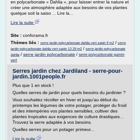
en polycarbonate « Dahlia », pour laisser entrer la nature et
créer une atmosphère adaptée aux besoins de vos plantes
quelque soit la saiso ... Lire la...
Lire la suite
Site :
conforama.fr
Thèmes liés :
/
serre jardin polycarbonate dahlia vert sapin 9 m2
serre
/
jardin polycarbonate dahlia vert sapin 13 29 m2
serre jardin polycarbonate
/
serre jardin polycarbonate
/
serre polycarbonate gamm
dahlia
vert
Serres jardin chez Jardiland - serre-pour-
jardin.1001people.fr
Plus que 1 en stock !
Quelles serres de jardin pour quels besoins du jardinier ?
Vous souhaitez récolter en hiver et jusqu'au début du
printemps les légumes de votre potager, protéger du froid
et des intempéries vos plantes sensibles, cultiver des
plantes tropicales aux exigences de culture drastiques...
Trouvez la serre adaptée à vos besoins.
Quelles serres pour un potager primeur...
Lire la suite