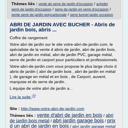
Thèmes liés :
/
vente de serre de jardin d'occasion
acheter
/
/
serre de jardin d'occasion
serre de jardin en verre d'occasion
/
vente serre de jardin polycarbonate
serre tunnel jardin occasion
ABRI DE JARDIN AVEC BUCHER - Abris de
jardin bois, abris ...
Coffre de rangement
Votre abri de jardin sur le site votre-abri-de-jardin.com, le
spécialiste de la vente d abris de jardin, abri de jardin bois,
abri de jardin en métal, abri de jardin PVC, garage métal,
serre de jardin et carport pour particuliers et professionnels.
Votre-abri-de-jardin.com vous propose le plus large choix d
abris de jardin ( abri de jardin bois , abri de jardin en métal
), de garage en métal et en bois , de Carport, auvent,
marquise et de serre de jardin .
L équipe de votre abri de jardin a...
Lire la suite
Site :
http://www.votre-abri-de-jardin.com
vente d'abri de jardin en bois
abri
Thèmes liés :
/
abri jardin garage bois
prix
de jardin bois metal
/
/
d un abri de jardin en bois
/
abri jardin garage metal