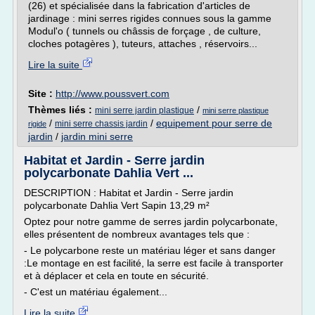
(26) et spécialisée dans la fabrication d'articles de
jardinage : mini serres rigides connues sous la gamme
Modul'o ( tunnels ou châssis de forçage , de culture,
cloches potagères ), tuteurs, attaches , réservoirs...
Lire la suite
Site :
http://www.poussvert.com
Thèmes liés :
/
mini serre jardin plastique
mini serre plastique
/
/
equipement pour serre de
mini serre chassis jardin
rigide
jardin
/
jardin mini serre
Habitat et Jardin - Serre jardin
polycarbonate Dahlia Vert ...
DESCRIPTION : Habitat et Jardin - Serre jardin
polycarbonate Dahlia Vert Sapin 13,29 m²
Optez pour notre gamme de serres jardin polycarbonate,
elles présentent de nombreux avantages tels que :
- Le polycarbone reste un matériau léger et sans danger
:Le montage en est facilité, la serre est facile à transporter
et à déplacer et cela en toute en sécurité.
- C'est un matériau également...
Lire la suite