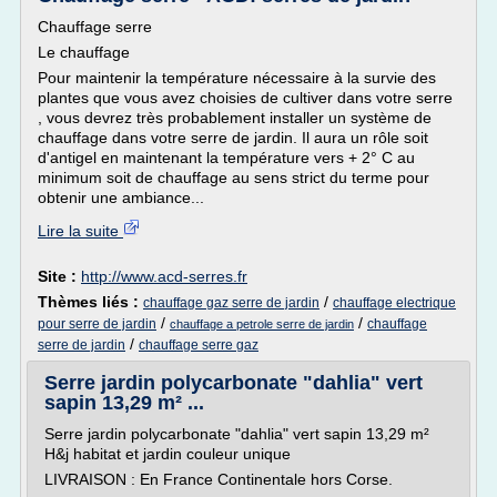
Chauffage serre
Le chauffage
Pour maintenir la température nécessaire à la survie des
plantes que vous avez choisies de cultiver dans votre serre
, vous devrez très probablement installer un système de
chauffage dans votre serre de jardin. Il aura un rôle soit
d'antigel en maintenant la température vers + 2° C au
minimum soit de chauffage au sens strict du terme pour
obtenir une ambiance...
Lire la suite
Site :
http://www.acd-serres.fr
Thèmes liés :
/
chauffage gaz serre de jardin
chauffage electrique
/
/
pour serre de jardin
chauffage
chauffage a petrole serre de jardin
/
serre de jardin
chauffage serre gaz
Serre jardin polycarbonate "dahlia" vert
sapin 13,29 m² ...
Serre jardin polycarbonate "dahlia" vert sapin 13,29 m²
H&j habitat et jardin couleur unique
LIVRAISON : En France Continentale hors Corse.