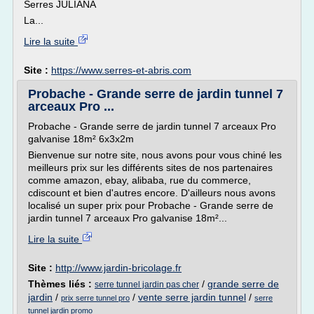
Serres JULIANA
La...
Lire la suite
Site :
https://www.serres-et-abris.com
Probache - Grande serre de jardin tunnel 7
arceaux Pro ...
Probache - Grande serre de jardin tunnel 7 arceaux Pro
galvanise 18m² 6x3x2m
Bienvenue sur notre site, nous avons pour vous chiné les
meilleurs prix sur les différents sites de nos partenaires
comme amazon, ebay, alibaba, rue du commerce,
cdiscount et bien d'autres encore. D'ailleurs nous avons
localisé un super prix pour Probache - Grande serre de
jardin tunnel 7 arceaux Pro galvanise 18m²...
Lire la suite
Site :
http://www.jardin-bricolage.fr
Thèmes liés :
/
grande serre de
serre tunnel jardin pas cher
jardin
/
/
vente serre jardin tunnel
/
prix serre tunnel pro
serre
tunnel jardin promo