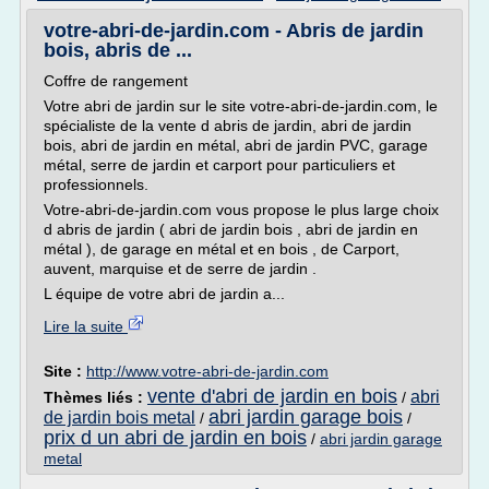
votre-abri-de-jardin.com - Abris de jardin
bois, abris de ...
Coffre de rangement
Votre abri de jardin sur le site votre-abri-de-jardin.com, le
spécialiste de la vente d abris de jardin, abri de jardin
bois, abri de jardin en métal, abri de jardin PVC, garage
métal, serre de jardin et carport pour particuliers et
professionnels.
Votre-abri-de-jardin.com vous propose le plus large choix
d abris de jardin ( abri de jardin bois , abri de jardin en
métal ), de garage en métal et en bois , de Carport,
auvent, marquise et de serre de jardin .
L équipe de votre abri de jardin a...
Lire la suite
Site :
http://www.votre-abri-de-jardin.com
vente d'abri de jardin en bois
abri
Thèmes liés :
/
abri jardin garage bois
de jardin bois metal
/
/
prix d un abri de jardin en bois
/
abri jardin garage
metal