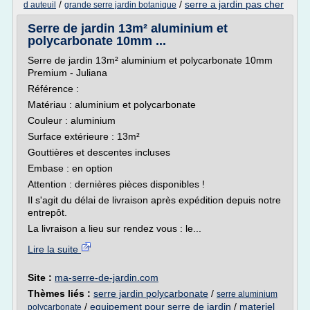
/
/
serre a jardin pas cher
d auteuil
grande serre jardin botanique
Serre de jardin 13m² aluminium et
polycarbonate 10mm ...
Serre de jardin 13m² aluminium et polycarbonate 10mm
Premium - Juliana
Référence :
Matériau : aluminium et polycarbonate
Couleur : aluminium
Surface extérieure : 13m²
Gouttières et descentes incluses
Embase : en option
Attention : dernières pièces disponibles !
Il s'agit du délai de livraison après expédition depuis notre
entrepôt.
La livraison a lieu sur rendez vous : le...
Lire la suite
Site :
ma-serre-de-jardin.com
Thèmes liés :
serre jardin polycarbonate
/
serre aluminium
/
equipement pour serre de jardin
/
materiel
polycarbonate