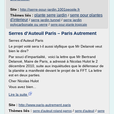
Site :
http://serre-pour-jardin.1001people.fr
plante serre jardin
serre pour plantes
Thèmes liés :
/
d'interieur
/
serre jardin tunnel
/
serre jardin
polycarbonate ou verre
/
serre pour plante tropicale
Serres d’Auteuil Paris – Paris Autrement
Serres d'Auteuil Paris
Le projet voté sera t-il aussi idyllique que Mr Delanoë veut
bien le dire?
Par souci d'impartialité, voici la lettre que Mr Bertrand
Delanoë, Maire de Paris, a adressé à Nicolas Hulot le 2
décembre 2010, suite aux inquiétudes que le défenseur de
la planète a manifesté devant le projet de la FFT. La lettre
est en deux parties.
Cher Nicolas Hulot
Vous avez bien...
Lire la suite
Site :
http://www.paris-autrement.paris
Thèmes liés :
/
/
serre d'auteuil roland garros
serre d'auteuil
serre