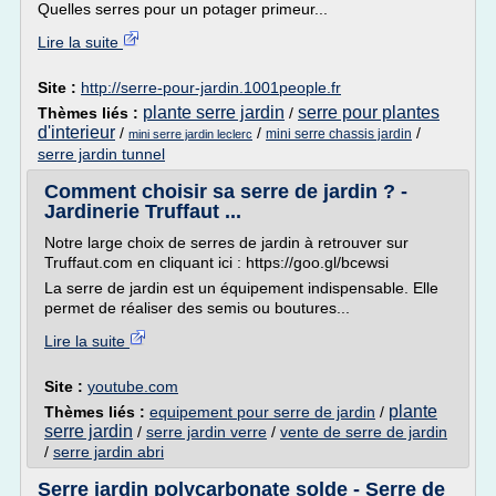
Quelles serres pour un potager primeur...
Lire la suite
Site :
http://serre-pour-jardin.1001people.fr
plante serre jardin
serre pour plantes
Thèmes liés :
/
d'interieur
/
/
/
mini serre chassis jardin
mini serre jardin leclerc
serre jardin tunnel
Comment choisir sa serre de jardin ? -
Jardinerie Truffaut ...
Notre large choix de serres de jardin à retrouver sur
Truffaut.com en cliquant ici : https://goo.gl/bcewsi
La serre de jardin est un équipement indispensable. Elle
permet de réaliser des semis ou boutures...
Lire la suite
Site :
youtube.com
plante
Thèmes liés :
equipement pour serre de jardin
/
serre jardin
/
serre jardin verre
/
vente de serre de jardin
/
serre jardin abri
Serre jardin polycarbonate solde - Serre de