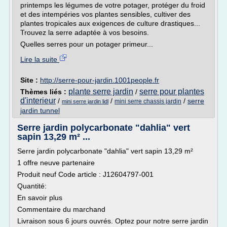
printemps les légumes de votre potager, protéger du froid
et des intempéries vos plantes sensibles, cultiver des
plantes tropicales aux exigences de culture drastiques...
Trouvez la serre adaptée à vos besoins.
Quelles serres pour un potager primeur...
Lire la suite
Site :
http://serre-pour-jardin.1001people.fr
plante serre jardin
serre pour plantes
Thèmes liés :
/
d'interieur
/
/
/
serre
mini serre chassis jardin
mini serre jardin lidl
jardin tunnel
Serre jardin polycarbonate "dahlia" vert
sapin 13,29 m² ...
Serre jardin polycarbonate "dahlia" vert sapin 13,29 m²
1 offre neuve partenaire
Produit neuf Code article : J12604797-001
Quantité:
En savoir plus
Commentaire du marchand
Livraison sous 6 jours ouvrés. Optez pour notre serre jardin