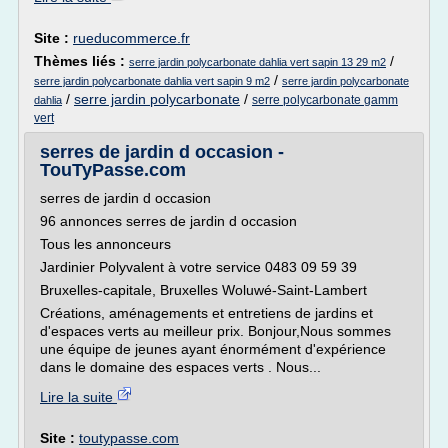
Site :
rueducommerce.fr
Thèmes liés :
/
serre jardin polycarbonate dahlia vert sapin 13 29 m2
/
serre jardin polycarbonate dahlia vert sapin 9 m2
serre jardin polycarbonate
/
serre jardin polycarbonate
/
serre polycarbonate gamm
dahlia
vert
serres de jardin d occasion -
TouTyPasse.com
serres de jardin d occasion
96 annonces serres de jardin d occasion
Tous les annonceurs
Jardinier Polyvalent à votre service 0483 09 59 39
Bruxelles-capitale, Bruxelles Woluwé-Saint-Lambert
Créations, aménagements et entretiens de jardins et
d'espaces verts au meilleur prix. Bonjour,Nous sommes
une équipe de jeunes ayant énormément d'expérience
dans le domaine des espaces verts . Nous...
Lire la suite
Site :
toutypasse.com