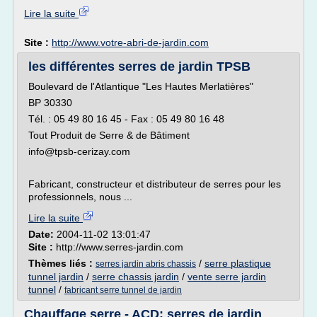
Lire la suite
Site :
http://www.votre-abri-de-jardin.com
les différentes serres de jardin TPSB
Boulevard de l'Atlantique "Les Hautes Merlatières"
BP 30330
Tél. : 05 49 80 16 45 - Fax : 05 49 80 16 48
Tout Produit de Serre & de Bâtiment
info@tpsb-cerizay.com
Fabricant, constructeur et distributeur de serres pour les
professionnels, nous ...
Lire la suite
Date:
2004-11-02 13:01:47
Site :
http://www.serres-jardin.com
Thèmes liés :
/
serre plastique
serres jardin abris chassis
tunnel jardin
/
serre chassis jardin
/
vente serre jardin
tunnel
/
fabricant serre tunnel de jardin
Chauffage serre - ACD: serres de jardin