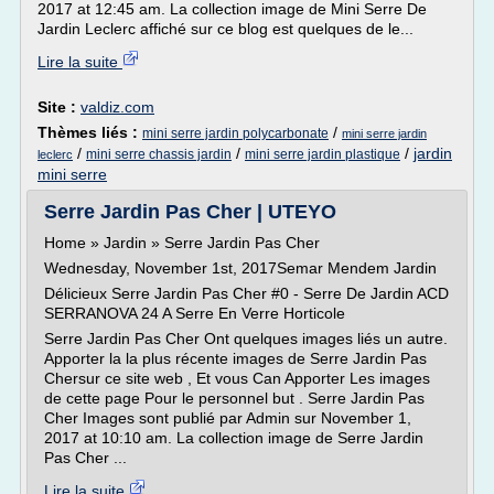
2017 at 12:45 am. La collection image de Mini Serre De
Jardin Leclerc affiché sur ce blog est quelques de le...
Lire la suite
Site :
valdiz.com
Thèmes liés :
/
mini serre jardin polycarbonate
mini serre jardin
/
/
/
jardin
mini serre chassis jardin
mini serre jardin plastique
leclerc
mini serre
Serre Jardin Pas Cher | UTEYO
Home » Jardin » Serre Jardin Pas Cher
Wednesday, November 1st, 2017Semar Mendem Jardin
Délicieux Serre Jardin Pas Cher #0 - Serre De Jardin ACD
SERRANOVA 24 A Serre En Verre Horticole
Serre Jardin Pas Cher Ont quelques images liés un autre.
Apporter la la plus récente images de Serre Jardin Pas
Chersur ce site web , Et vous Can Apporter Les images
de cette page Pour le personnel but . Serre Jardin Pas
Cher Images sont publié par Admin sur November 1,
2017 at 10:10 am. La collection image de Serre Jardin
Pas Cher ...
Lire la suite