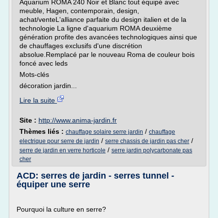
Aquarium ROMA 240 Noir et Blanc tout équipé avec
meuble, Hagen, contemporain, design,
achat/venteL'alliance parfaite du design italien et de la
technologie La ligne d'aquarium ROMA deuxième
génération profite des avancées technologiques ainsi que
de chauffages exclusifs d'une discrétion
absolue.Remplacé par le nouveau Roma de couleur bois
foncé avec leds
Mots-clés
décoration jardin...
Lire la suite
Site :
http://www.anima-jardin.fr
Thèmes liés :
/
chauffage solaire serre jardin
chauffage
/
/
electrique pour serre de jardin
serre chassis de jardin pas cher
/
serre de jardin en verre horticole
serre jardin polycarbonate pas
cher
ACD: serres de jardin - serres tunnel -
équiper une serre
Pourquoi la culture en serre?