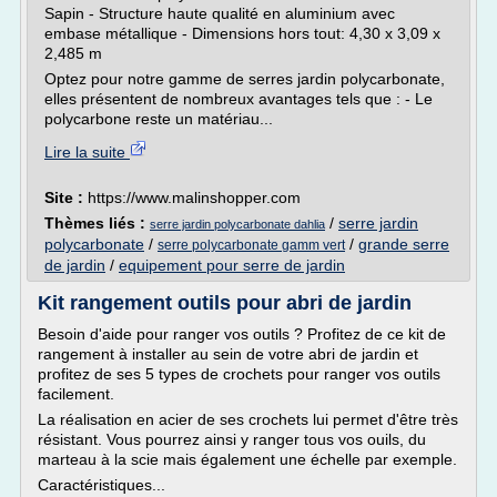
Sapin - Structure haute qualité en aluminium avec
embase métallique - Dimensions hors tout: 4,30 x 3,09 x
2,485 m
Optez pour notre gamme de serres jardin polycarbonate,
elles présentent de nombreux avantages tels que : - Le
polycarbone reste un matériau...
Lire la suite
Site :
https://www.malinshopper.com
Thèmes liés :
/
serre jardin
serre jardin polycarbonate dahlia
polycarbonate
/
/
grande serre
serre polycarbonate gamm vert
de jardin
/
equipement pour serre de jardin
Kit rangement outils pour abri de jardin
Besoin d'aide pour ranger vos outils ? Profitez de ce kit de
rangement à installer au sein de votre abri de jardin et
profitez de ses 5 types de crochets pour ranger vos outils
facilement.
La réalisation en acier de ses crochets lui permet d'être très
résistant. Vous pourrez ainsi y ranger tous vos ouils, du
marteau à la scie mais également une échelle par exemple.
Caractéristiques...