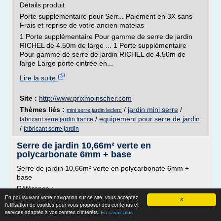
Détails produit
Porte supplémentaire pour Serr... Paiement en 3X sans
Frais et reprise de votre ancien matelas
1 Porte supplémentaire Pour gamme de serre de jardin
RICHEL de 4.50m de large ... 1 Porte supplémentaire
Pour gamme de serre de jardin RICHEL de 4.50m de
large Large porte cintrée en...
Lire la suite
Site :
http://www.prixmoinscher.com
Thèmes liés :
/
jardin mini serre
/
mini serre jardin leclerc
/
equipement pour serre de jardin
fabricant serre jardin france
/
fabricant serre jardin
Serre de jardin 10,66m² verte en
polycarbonate 6mm + base
Serre de jardin 10,66m² verte en polycarbonate 6mm +
base
Référence :
En poursuivant votre navigation sur ce site, vous acceptez
Attention : dernières pièces disponibles !
X
l'utilisation de cookies pour vous proposer des contenus et
Il s'agit du délai de livraison après expédition depuis notre
services adaptés à vos centres d'intérêts.
En savoir plus
entrepôt.