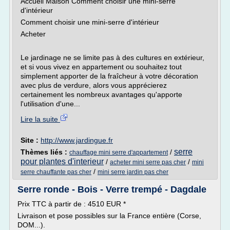
Accueil Maison Comment choisir une mini-serre
d'intérieur
Comment choisir une mini-serre d'intérieur
Acheter
Le jardinage ne se limite pas à des cultures en extérieur,
et si vous vivez en appartement ou souhaitez tout
simplement apporter de la fraîcheur à votre décoration
avec plus de verdure, alors vous apprécierez
certainement les nombreux avantages qu'apporte
l'utilisation d'une...
Lire la suite
Site :
http://www.jardingue.fr
serre
Thèmes liés :
/
chauffage mini serre d'appartement
pour plantes d'interieur
/
/
acheter mini serre pas cher
mini
/
serre chauffante pas cher
mini serre jardin pas cher
Serre ronde - Bois - Verre trempé - Dagdale
Prix TTC à partir de : 4510 EUR *
Livraison et pose possibles sur la France entière (Corse,
DOM...).