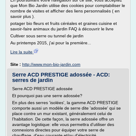
En poursuivant votre navigation sur ce site, vous acceptez
que Mon Bio Jardin utilise des cookies pour comptabiliser le
nombre de visites et afficher des liens personnalisés ( en
savoir plus ).
potager bio fleurs et fruits céréales et graines cuisine et
savoir-faire animaux du jardin FAQ à découvrir le livre
Cultiver sous serre ou tunnel de jardin
Au printemps 2015, j'ai pour la première...
Lire la suite
Site :
http://www.mon-bio-jardin.com
Serre ACD PRESTIGE adossée - ACD:
serres de jardin
Serre ACD PRESTIGE adossée
Et pourquoi pas une serre adossée?
En plus des serres 'isolées', la gamme ACD PRESTIGE
comporte aussi un modèle de serre dite 'adossée' qui se
place contre un mur existant, généralement celui de
l'habitation. De cette façon, la serre adossée offre un
avantage logistique: elle vous permettra d'utiliser des
connexions directes pour équiper votre serre de
chauffage, d'eau courante et/ou d'électricité.