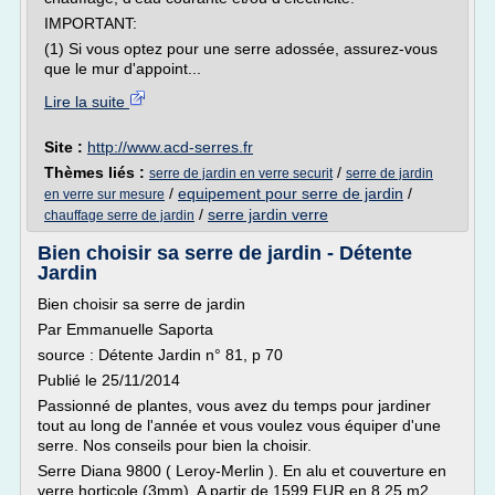
IMPORTANT:
(1) Si vous optez pour une serre adossée, assurez-vous
que le mur d'appoint...
Lire la suite
Site :
http://www.acd-serres.fr
Thèmes liés :
/
serre de jardin en verre securit
serre de jardin
/
equipement pour serre de jardin
/
en verre sur mesure
/
serre jardin verre
chauffage serre de jardin
Bien choisir sa serre de jardin - Détente
Jardin
Bien choisir sa serre de jardin
Par Emmanuelle Saporta
source : Détente Jardin n° 81, p 70
Publié le 25/11/2014
Passionné de plantes, vous avez du temps pour jardiner
tout au long de l'année et vous voulez vous équiper d'une
serre. Nos conseils pour bien la choisir.
Serre Diana 9800 ( Leroy-Merlin ). En alu et couverture en
verre horticole (3mm). A partir de 1599 EUR en 8,25 m2.