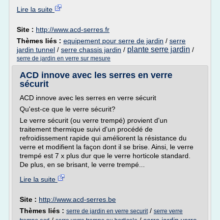
Lire la suite
Site :
http://www.acd-serres.fr
Thèmes liés :
equipement pour serre de jardin
/
serre
plante serre jardin
jardin tunnel
/
serre chassis jardin
/
/
serre de jardin en verre sur mesure
ACD innove avec les serres en verre
sécurit
ACD innove avec les serres en verre sécurit
Qu'est-ce que le verre sécurit?
Le verre sécurit (ou verre trempé) provient d'un
traitement thermique suivi d'un procédé de
refroidissement rapide qui améliorent la résistance du
verre et modifient la façon dont il se brise. Ainsi, le verre
trempé est 7 x plus dur que le verre horticole standard.
De plus, en se brisant, le verre trempé...
Lire la suite
Site :
http://www.acd-serres.be
Thèmes liés :
/
serre de jardin en verre securit
serre verre