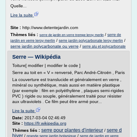
Quelle...
Lire la suite
Site :
http://www.detentejardin.com
Thèmes liés :
/
serre de
serre de jardin en verre trempe leroy merlin
/
/
jardin en verre leroy merlin
serre jardin polycarbonate leroy merlin
serre jardin polycarbonate ou verre
/
serre alu et polycarbonate
Serre — Wikipédia
Toiture[ modifier | modifier le code ]
Serre au toit en « V » renversé, Parc André-Citroën , Paris
La couverture est translucide et généralement en verre ,
minéral ou synthétique, mais aussi en matière plastique
(par exemple : film en polyéthylène , plaques semi-rigides
PVC ) rigide ou souple, généralement traité pour résister
aux ultraviolets . Ce film peut être armé pour...
Lire la suite
Date:
2017-03-04 02:46:49
Site :
https://fr.wikipedia.org
serre pour plantes d'interieur
serre d
Thèmes liés :
/
hiver
/
/
grande serre jardin botanique
serre de jardin en verre