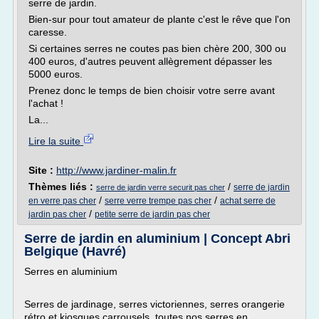
serre de jardin.
Bien-sur pour tout amateur de plante c'est le rêve que l'on
caresse.
Si certaines serres ne coutes pas bien chère 200, 300 ou
400 euros, d'autres peuvent allègrement dépasser les
5000 euros.
Prenez donc le temps de bien choisir votre serre avant
l'achat !
La...
Lire la suite
Site :
http://www.jardiner-malin.fr
Thèmes liés :
/
serre de jardin
serre de jardin verre securit pas cher
/
/
en verre pas cher
serre verre trempe pas cher
achat serre de
/
jardin pas cher
petite serre de jardin pas cher
Serre de jardin en aluminium | Concept Abri
Belgique (Havré)
Serres en aluminium
Serres de jardinage, serres victoriennes, serres orangerie
rétro et kiosques carrousels, toutes nos serres en