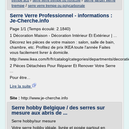
/
/
serre jardin verre
trempe acd
serre verre trempe ou horticole
trempe
/
serre verre trempe ou polycarbonate
Serre Verre Professionnel - informations :
Je-Cherche.info
Page 1/1 (Temps écoulé: 2.1840)
1 Décoration Maison - Décoration Intérieur Et Extérieur | ...
Décorez les pièces de votre maison : salon, salle de bain,
chambre, etc. Profitez de prix IKEA toute l'année Faites
vous facilement livrer à domicile.
http://www.ikea.com/fr/fr/catalog/categories/departments/decorati
2 Pièces Détachées Pour Réparer Et Renover Votre Serre
...
Pour être...
Lire la suite
Site :
http://www.je-cherche.info
Serre hobby Belgique / des serres sur
mesure aux abris de ...
Serre hobby/sur mesure
Votre serre hobby idéale, livrée et posée partout en