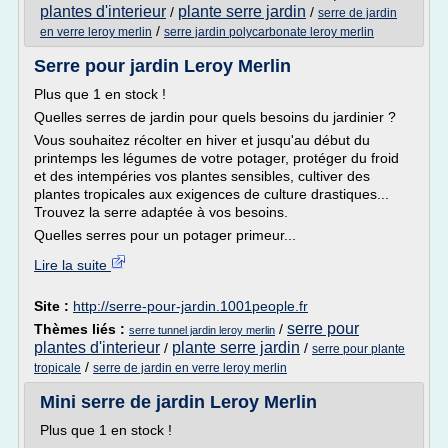
plantes d'interieur
plante serre jardin
/
/
serre de jardin
/
en verre leroy merlin
serre jardin polycarbonate leroy merlin
Serre pour jardin Leroy Merlin
Plus que 1 en stock !
Quelles serres de jardin pour quels besoins du jardinier ?
Vous souhaitez récolter en hiver et jusqu'au début du
printemps les légumes de votre potager, protéger du froid
et des intempéries vos plantes sensibles, cultiver des
plantes tropicales aux exigences de culture drastiques...
Trouvez la serre adaptée à vos besoins.
Quelles serres pour un potager primeur...
Lire la suite
Site :
http://serre-pour-jardin.1001people.fr
serre pour
Thèmes liés :
/
serre tunnel jardin leroy merlin
plantes d'interieur
plante serre jardin
/
/
serre pour plante
/
tropicale
serre de jardin en verre leroy merlin
Mini serre de jardin Leroy Merlin
Plus que 1 en stock !