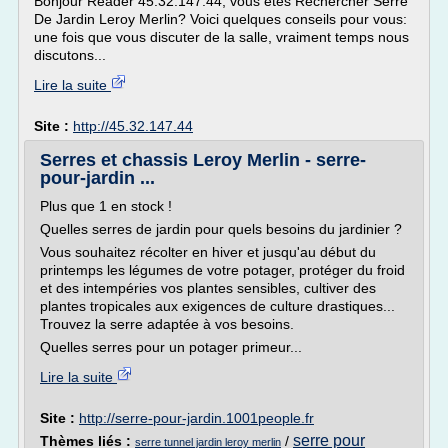
Bonjour Reader 45.32.147.44, vous êtes Rechercher Serre
De Jardin Leroy Merlin? Voici quelques conseils pour vous:
une fois que vous discuter de la salle, vraiment temps nous
discutons...
Lire la suite
Site :
http://45.32.147.44
Serres et chassis Leroy Merlin - serre-
pour-jardin ...
Plus que 1 en stock !
Quelles serres de jardin pour quels besoins du jardinier ?
Vous souhaitez récolter en hiver et jusqu'au début du
printemps les légumes de votre potager, protéger du froid
et des intempéries vos plantes sensibles, cultiver des
plantes tropicales aux exigences de culture drastiques...
Trouvez la serre adaptée à vos besoins.
Quelles serres pour un potager primeur...
Lire la suite
Site :
http://serre-pour-jardin.1001people.fr
serre pour
Thèmes liés :
/
serre tunnel jardin leroy merlin