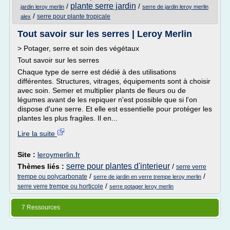
plante serre jardin
/
/
jardin leroy merlin
serre de jardin leroy merlin
/
serre pour plante tropicale
alex
Tout savoir sur les serres | Leroy Merlin
> Potager, serre et soin des végétaux
Tout savoir sur les serres
Chaque type de serre est dédié à des utilisations
différentes. Structures, vitrages, équipements sont à choisir
avec soin. Semer et multiplier plants de fleurs ou de
légumes avant de les repiquer n'est possible que si l'on
dispose d'une serre. Et elle est essentielle pour protéger les
plantes les plus fragiles. Il en...
Lire la suite
Site :
leroymerlin.fr
serre pour plantes d'interieur
Thèmes liés :
/
serre verre
/
/
trempe ou polycarbonate
serre de jardin en verre trempe leroy merlin
/
serre verre trempe ou horticole
serre potager leroy merlin
7 Ressources