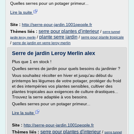
Quelles serres pour un potager primeur...
Lire la suite
Site :
http://serre-pour-jardin.1001people.fr
serre pour plantes d'interieur
Thèmes liés :
/
serre tunnel
plante serre jardin
/
/
serre pour plante tropicale
jardin leroy merlin
/
serre de jardin en verre leroy merlin
Serre de jardin Leroy Merlin alex
Plus que 1 en stock !
Quelles serres de jardin pour quels besoins du jardinier ?
Vous souhaitez récolter en hiver et jusqu'au début du
printemps les légumes de votre potager, protéger du froid
et des intempéries vos plantes sensibles, cultiver des
plantes tropicales aux exigences de culture drastiques...
Trouvez la serre adaptée à vos besoins.
Quelles serres pour un potager primeur...
Lire la suite
Site :
http://serre-pour-jardin.1001people.fr
serre pour plantes d'interieur
Thèmes liés :
/
serre tunnel