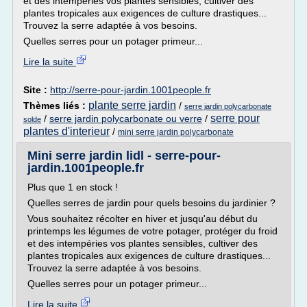
et des intempéries vos plantes sensibles, cultiver des
plantes tropicales aux exigences de culture drastiques...
Trouvez la serre adaptée à vos besoins.
Quelles serres pour un potager primeur...
Lire la suite
Site :
http://serre-pour-jardin.1001people.fr
plante serre jardin
Thèmes liés :
/
serre jardin polycarbonate
serre pour
/
serre jardin polycarbonate ou verre
/
solde
plantes d'interieur
/
mini serre jardin polycarbonate
Mini serre jardin lidl - serre-pour-
jardin.1001people.fr
Plus que 1 en stock !
Quelles serres de jardin pour quels besoins du jardinier ?
Vous souhaitez récolter en hiver et jusqu'au début du
printemps les légumes de votre potager, protéger du froid
et des intempéries vos plantes sensibles, cultiver des
plantes tropicales aux exigences de culture drastiques...
Trouvez la serre adaptée à vos besoins.
Quelles serres pour un potager primeur...
Lire la suite