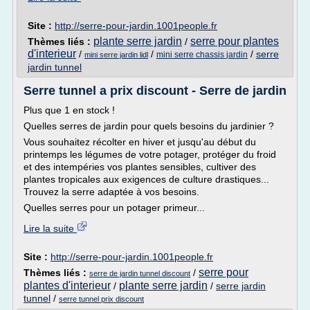
Site :
http://serre-pour-jardin.1001people.fr
plante serre jardin
serre pour plantes
Thèmes liés :
/
d'interieur
/
/
/
serre
mini serre chassis jardin
mini serre jardin lidl
jardin tunnel
Serre tunnel a prix discount - Serre de jardin
Plus que 1 en stock !
Quelles serres de jardin pour quels besoins du jardinier ?
Vous souhaitez récolter en hiver et jusqu'au début du
printemps les légumes de votre potager, protéger du froid
et des intempéries vos plantes sensibles, cultiver des
plantes tropicales aux exigences de culture drastiques...
Trouvez la serre adaptée à vos besoins.
Quelles serres pour un potager primeur...
Lire la suite
Site :
http://serre-pour-jardin.1001people.fr
serre pour
Thèmes liés :
/
serre de jardin tunnel discount
plantes d'interieur
plante serre jardin
/
/
serre jardin
tunnel
/
serre tunnel prix discount