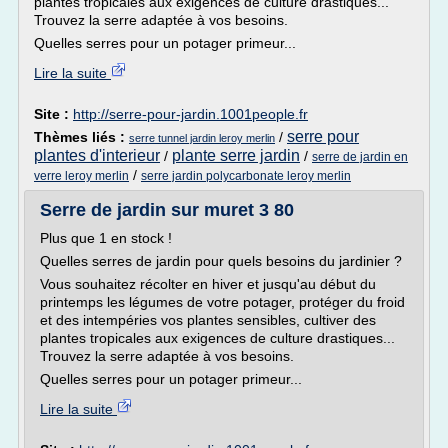
plantes tropicales aux exigences de culture drastiques...
Trouvez la serre adaptée à vos besoins.
Quelles serres pour un potager primeur...
Lire la suite
Site :
http://serre-pour-jardin.1001people.fr
serre pour
Thèmes liés :
/
serre tunnel jardin leroy merlin
plantes d'interieur
plante serre jardin
/
/
serre de jardin en
/
verre leroy merlin
serre jardin polycarbonate leroy merlin
Serre de jardin sur muret 3 80
Plus que 1 en stock !
Quelles serres de jardin pour quels besoins du jardinier ?
Vous souhaitez récolter en hiver et jusqu'au début du
printemps les légumes de votre potager, protéger du froid
et des intempéries vos plantes sensibles, cultiver des
plantes tropicales aux exigences de culture drastiques...
Trouvez la serre adaptée à vos besoins.
Quelles serres pour un potager primeur...
Lire la suite