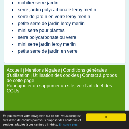
mobilier serre jardin
serre jardin polycarbonate leroy merlin
serre de jardin en verre leroy merlin
petite serre de jardin leroy merlin
mini serre pour plantes
serre polycarbonate ou verre
mini serre jardin leroy merlin
petite serre de jardin en verre
Accueil
|
Mentions légales
|
Conditions générales
d'utilisation
|
Utilisation des cookies
|
Contact à propos
de cette page
Pour ajouter ou supprimer un site, voir l'article 4 des
CGUs
En poursuivant votre navigation sur ce site, vous acceptez
X
l'utilisation de cookies pour vous proposer des contenus et
services adaptés à vos centres d'intérêts.
En savoir plus