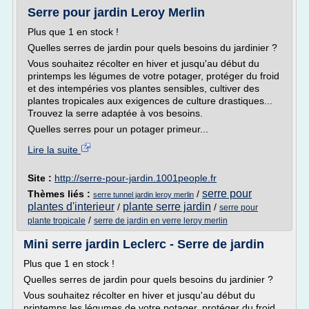
Serre pour jardin Leroy Merlin
Plus que 1 en stock !
Quelles serres de jardin pour quels besoins du jardinier ?
Vous souhaitez récolter en hiver et jusqu'au début du
printemps les légumes de votre potager, protéger du froid
et des intempéries vos plantes sensibles, cultiver des
plantes tropicales aux exigences de culture drastiques...
Trouvez la serre adaptée à vos besoins.
Quelles serres pour un potager primeur...
Lire la suite
Site :
http://serre-pour-jardin.1001people.fr
serre pour
Thèmes liés :
/
serre tunnel jardin leroy merlin
plantes d'interieur
plante serre jardin
/
/
serre pour
/
plante tropicale
serre de jardin en verre leroy merlin
Mini serre jardin Leclerc - Serre de jardin
Plus que 1 en stock !
Quelles serres de jardin pour quels besoins du jardinier ?
Vous souhaitez récolter en hiver et jusqu'au début du
printemps les légumes de votre potager, protéger du froid