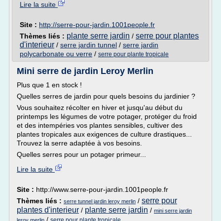
Lire la suite
Site :
http://serre-pour-jardin.1001people.fr
plante serre jardin
serre pour plantes
Thèmes liés :
/
d'interieur
/
serre jardin tunnel
/
serre jardin
polycarbonate ou verre
/
serre pour plante tropicale
Mini serre de jardin Leroy Merlin
Plus que 1 en stock !
Quelles serres de jardin pour quels besoins du jardinier ?
Vous souhaitez récolter en hiver et jusqu'au début du
printemps les légumes de votre potager, protéger du froid
et des intempéries vos plantes sensibles, cultiver des
plantes tropicales aux exigences de culture drastiques...
Trouvez la serre adaptée à vos besoins.
Quelles serres pour un potager primeur...
Lire la suite
Site :
http://www.serre-pour-jardin.1001people.fr
serre pour
Thèmes liés :
/
serre tunnel jardin leroy merlin
plantes d'interieur
plante serre jardin
/
/
mini serre jardin
/
serre pour plante tropicale
leroy merlin