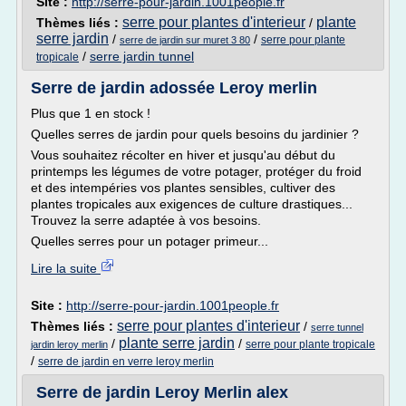
Site :
http://serre-pour-jardin.1001people.fr
serre pour plantes d'interieur
plante
Thèmes liés :
/
serre jardin
/
/
serre pour plante
serre de jardin sur muret 3 80
/
serre jardin tunnel
tropicale
Serre de jardin adossée Leroy merlin
Plus que 1 en stock !
Quelles serres de jardin pour quels besoins du jardinier ?
Vous souhaitez récolter en hiver et jusqu'au début du
printemps les légumes de votre potager, protéger du froid
et des intempéries vos plantes sensibles, cultiver des
plantes tropicales aux exigences de culture drastiques...
Trouvez la serre adaptée à vos besoins.
Quelles serres pour un potager primeur...
Lire la suite
Site :
http://serre-pour-jardin.1001people.fr
serre pour plantes d'interieur
Thèmes liés :
/
serre tunnel
plante serre jardin
/
/
serre pour plante tropicale
jardin leroy merlin
/
serre de jardin en verre leroy merlin
Serre de jardin Leroy Merlin alex