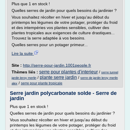
Plus que 1 en stock !
Quelles serres de jardin pour quels besoins du jardinier ?
Vous souhaitez récolter en hiver et jusqu'au début du
printemps les légumes de votre potager, protéger du froid
et des intempéries vos plantes sensibles, cultiver des
plantes tropicales aux exigences de culture drastiques...
Trouvez la serre adaptée à vos besoins.
Quelles serres pour un potager primeur...
Lire la suite
Site :
http://serre-pour-jardin.1001people.fr
serre pour plantes d'interieur
Thèmes liés :
/
serre tunnel
plante serre jardin
/
/
jardin leroy merlin
serre de jardin leroy merlin
/
serre pour plante tropicale
alex
Serre jardin polycarbonate solde - Serre de
jardin
Plus que 1 en stock !
Quelles serres de jardin pour quels besoins du jardinier ?
Vous souhaitez récolter en hiver et jusqu'au début du
printemps les légumes de votre potager, protéger du froid