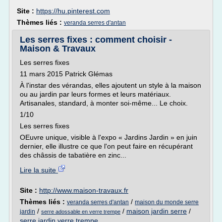
Site :
https://hu.pinterest.com
Thèmes liés :
veranda serres d'antan
Les serres fixes : comment choisir -
Maison & Travaux
Les serres fixes
11 mars 2015 Patrick Glémas
À l'instar des vérandas, elles ajoutent un style à la maison
ou au jardin par leurs formes et leurs matériaux.
Artisanales, standard, à monter soi-même... Le choix.
1/10
Les serres fixes
OEuvre unique, visible à l'expo « Jardins Jardin » en juin
dernier, elle illustre ce que l'on peut faire en récupérant
des châssis de tabatière en zinc...
Lire la suite
Site :
http://www.maison-travaux.fr
Thèmes liés :
/
veranda serres d'antan
maison du monde serre
/
/
maison jardin serre
/
jardin
serre adossable en verre trempe
serre jardin verre trempe